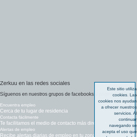
Zerkuu
en
las
redes
sociales
Este sitio utiliza
Síguenos en nuestros grupos de facebooks y páginas de fans...
cookies. Las
cookies nos ayudan
Encuentra empleo
a ofrecer nuestros
Cerca de tu lugar de residencia
servicios. Al
Contacta
fácilmente
continuar
Te facilitamos el medio de contacto más directo disponible con
navegando se
Alertas
de empleo
acepta el uso que
Recibe alertas diarias de empleo en tu zona desde tu perfil de