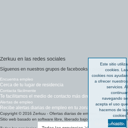
Zerkuu
en
las
redes
sociales
Este sitio utiliza
Síguenos en nuestros grupos de facebooks y páginas de fans...
cookies. Las
cookies nos ayudan
Encuentra empleo
a ofrecer nuestros
Cerca de tu lugar de residencia
servicios. Al
Contacta
fácilmente
continuar
Te facilitamos el medio de contacto más directo disponible con
navegando se
Alertas
de empleo
acepta el uso que
Recibe alertas diarias de empleo en tu zona desde tu perfil de
hacemos de las
Copyright © 2016 Zerkuu - Ofertas diarias de empleo. Todos los dere
cookies.
Sitio web basado en software libre, liberado bajo la
GNU General Publi
Acepto
Mas información