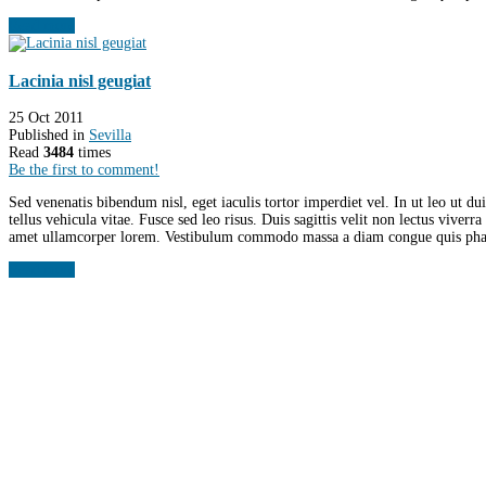
Read more
Lacinia nisl geugiat
25 Oct 2011
Published in
Sevilla
Read
3484
times
Be the first to comment!
Sed venenatis bibendum nisl, eget iaculis tortor imperdiet vel. In ut leo ut d
tellus vehicula vitae. Fusce sed leo risus. Duis sagittis velit non lectus viver
amet ullamcorper lorem. Vestibulum commodo massa a diam congue quis phare
Read more