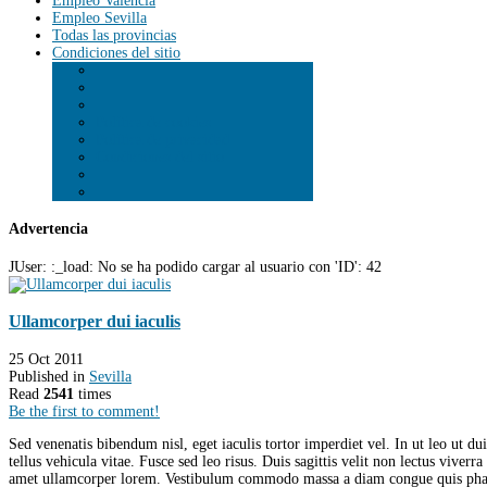
Empleo Valencia
Empleo Sevilla
Todas las provincias
Condiciones del sitio
Política de cookies
Política de privacidad
Condiciones del sitio
Advertencia
JUser: :_load: No se ha podido cargar al usuario con 'ID': 42
Ullamcorper dui iaculis
25 Oct 2011
Published in
Sevilla
Read
2541
times
Be the first to comment!
Sed venenatis bibendum nisl, eget iaculis tortor imperdiet vel. In ut leo ut d
tellus vehicula vitae. Fusce sed leo risus. Duis sagittis velit non lectus viver
amet ullamcorper lorem. Vestibulum commodo massa a diam congue quis phare