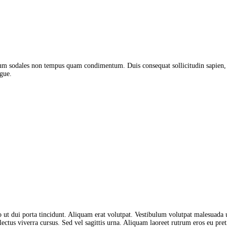
psum sodales non tempus quam condimentum. Duis consequat sollicitudin sapien, 
ugue.
eo ut dui porta tincidunt. Aliquam erat volutpat. Vestibulum volutpat malesuada 
n lectus viverra cursus. Sed vel sagittis urna. Aliquam laoreet rutrum eros eu pre