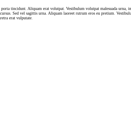
ui porta tincidunt. Aliquam erat volutpat. Vestibulum volutpat malesuada urna, i
ra cursus. Sed vel sagittis urna. Aliquam laoreet rutrum eros eu pretium. Vestibul
tra erat vulputate.