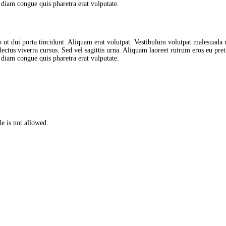
iam congue quis pharetra erat vulputate.
eo ut dui porta tincidunt. Aliquam erat volutpat. Vestibulum volutpat malesuada 
n lectus viverra cursus. Sed vel sagittis urna. Aliquam laoreet rutrum eros eu pre
iam congue quis pharetra erat vulputate.
e is not allowed.