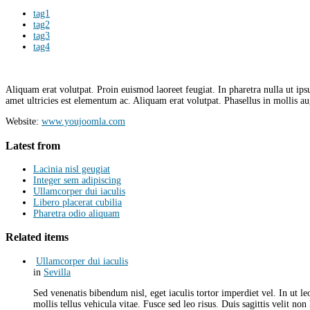
tag1
tag2
tag3
tag4
Aliquam erat volutpat. Proin euismod laoreet feugiat. In pharetra nulla ut i
amet ultricies est elementum ac. Aliquam erat volutpat. Phasellus in mollis a
Website:
www.youjoomla.com
Latest from
Lacinia nisl geugiat
Integer sem adipiscing
Ullamcorper dui iaculis
Libero placerat cubilia
Pharetra odio aliquam
Related items
Ullamcorper dui iaculis
in
Sevilla
Sed venenatis bibendum nisl, eget iaculis tortor imperdiet vel. In ut l
mollis tellus vehicula vitae. Fusce sed leo risus. Duis sagittis velit no