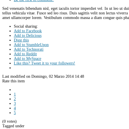
Sed venenatis bibendum nisl, eget iaculis tortor imperdiet vel. In ut leo ut d
tellus vehicula vitae. Fusce sed leo risus. Duis sagittis velit non lectus viver
amet ullamcorper lorem. Vestibulum commodo massa a diam congue quis phare
Social sharing:
Add to Facebook
Add to Delicious
Digg this
Add to StumbleUpon
Add to Technorati
Add to Reddit
Add to MySpace
Like this? Tweet it to your followers!
Last modified on Domingo, 02 Marzo 2014 14:48
Rate this item
1
2
3
4
5
(0 votes)
Tagged under