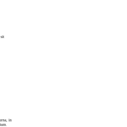
sit
urna, in
tium.