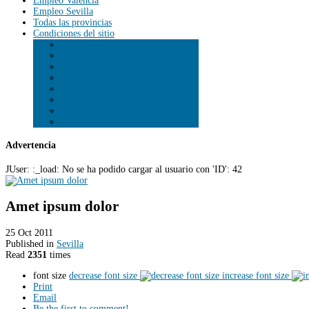
Empleo Valencia
Empleo Sevilla
Todas las provincias
Condiciones del sitio
Política de cookies
Política de privacidad
Condiciones del sitio
Advertencia
JUser: :_load: No se ha podido cargar al usuario con 'ID': 42
Amet ipsum dolor
25 Oct 2011
Published in
Sevilla
Read
2351
times
font size
decrease font size
increase font size
Print
Email
Be the first to comment!