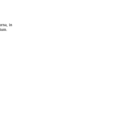
urna, in
tium.