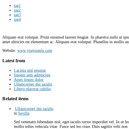
tag1
tag2
tag3
tag4
Aliquam erat volutpat. Proin euismod laoreet feugiat. In pharetra nulla ut i
amet ultricies est elementum ac. Aliquam erat volutpat. Phasellus in mollis a
Website:
www.youjoomla.com
Latest from
Lacinia nisl geugiat
Integer sem adipiscing
Amet ipsum dolor
Ullamcorper dui iaculis
Libero placerat cubilia
Related items
Ullamcorper dui iaculis
in
Sevilla
Sed venenatis bibendum nisl, eget iaculis tortor imperdiet vel. In ut l
mollis tellus vehicula vitae. Fusce sed leo risus. Duis sagittis velit no