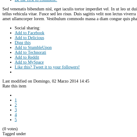
Sed venenatis bibendum nisl, eget iaculis tortor imperdiet vel. In ut leo ut d
tellus vehicula vitae. Fusce sed leo risus. Duis sagittis velit non lectus viver
amet ullamcorper lorem. Vestibulum commodo massa a diam congue quis phare
Social sharing:
Add to Facebook
Add to Delicious
Digg this
Add to StumbleUpon
Add to Technorati
Add to Reddit
Add to MySpace
Like this? Tweet it to your followers!
Last modified on Domingo, 02 Marzo 2014 14:45
Rate this item
1
2
3
4
5
(0 votes)
Tagged under