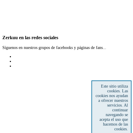
Zerkuu
en
las
redes
sociales
Síguenos en nuestros grupos de facebooks y páginas de fans...
Encuentra empleo
Este sitio utiliza
Cerca de tu lugar de residencia
cookies. Las
cookies nos ayudan
Contacta
fácilmente
a ofrecer nuestros
servicios. Al
Te facilitamos el medio de contacto más directo disponible con el empleador
continuar
navegando se
Alertas
de empleo
acepta el uso que
hacemos de las
Recibe alertas diarias de empleo en tu zona desde tu perfil de facebook
cookies.