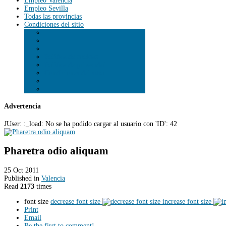
Empleo Valencia
Empleo Sevilla
Todas las provincias
Condiciones del sitio
Política de cookies
Política de privacidad
Condiciones del sitio
Advertencia
JUser: :_load: No se ha podido cargar al usuario con 'ID': 42
Pharetra odio aliquam
25 Oct 2011
Published in
Valencia
Read
2173
times
font size
decrease font size
increase font size
Print
Email
Be the first to comment!